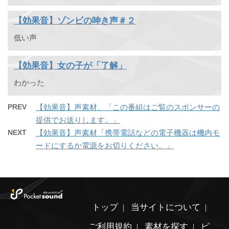
【効果音】ゾンビの呻き声＃２
低い声
【効果音】女の子が「了解」
わかった
PREV
【効果音】声素材、「この番組はご覧のスポンサーの
提供でお送りします。」
NEXT
【効果音】声素材「携帯電話などの電子機器は機内モ
ードにするか電源をお切りください。」
トップ
当サイトについて
ご利用規約
素材を探す
ピ