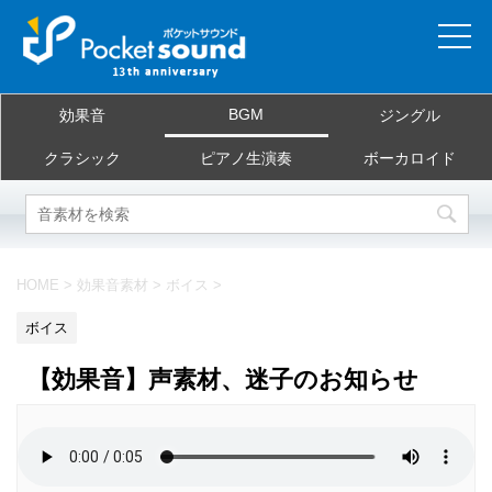
ホーム
BGM
効果音
ジングル
当サイトについて
クラシック
ピアノ生演奏
ボーカロイド
ご利用規約
素材を探す
HOME
>
効果音素材
>
ボイス
>
よくある質問
ボイス
お問合せ
【効果音】声素材、迷子のお知らせ