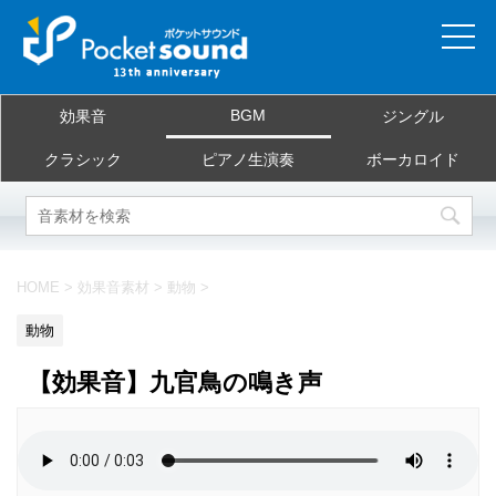
ホーム
BGM
効果音
ジングル
当サイトについて
クラシック
ピアノ生演奏
ボーカロイド
ご利用規約
素材を探す
HOME
>
効果音素材
>
動物
>
よくある質問
動物
お問合せ
【効果音】九官鳥の鳴き声