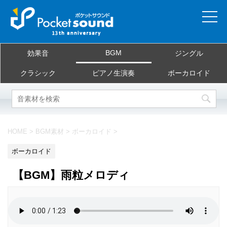
ホーム
BGM
効果音
ジングル
当サイトについて
クラシック
ピアノ生演奏
ボーカロイド
ご利用規約
素材を探す
HOME
>
BGM素材
>
ボーカロイド
>
よくある質問
ボーカロイド
お問合せ
【BGM】雨粒メロディ