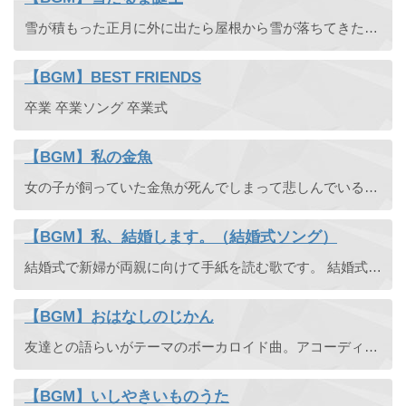
雪が積もった正月に外に出たら屋根から雪が落ちてきた歌です。ピアノ伴奏のみで音楽の授業や動揺風でみんなのうたのようなイメージ。
【BGM】BEST FRIENDS
卒業 卒業ソング 卒業式
【BGM】私の金魚
女の子が飼っていた金魚が死んでしまって悲しんでいる動揺です。ピアノ伴奏のみでみんなのうたのようなイメージ。
【BGM】私、結婚します。（結婚式ソング）
結婚式で新婦が両親に向けて手紙を読む歌です。 結婚式でご両親に向けての想いを歌で伝えてみませんか？結婚式ソングのご依頼も受け付けています。 オフボーカル版 歌詞 私、結婚します。 作詞：真島こころ 幼 ...
【BGM】おはなしのじかん
友達との語らいがテーマのボーカロイド曲。アコーディオンやオルガン、ピアノなど跳ねるようなおしゃれ系オケのかわいい曲です。アニメのオープニング風。 おはなしのじかん 作詞：くろねこ いつも遅くまでお疲 ...
【BGM】いしやきいものうた