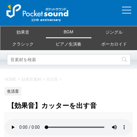
ホーム
BGM
効果音
ジングル
当サイトについて
クラシック
ピアノ生演奏
ボーカロイド
ご利用規約
素材を探す
HOME
>
効果音素材
>
生活音
>
よくある質問
生活音
お問合せ
【効果音】カッターを出す音