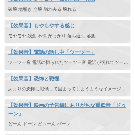
破壊 地響き 崩壊 崩れ去る 壊れる
【効果音】もやもやする感じ
モヤモヤ 残念 不快 がっかり 落ち込む 落胆
【効果音】電話の話し中「ツーツー」
ツーツー音 電話の切られたツーツー音 電話が切れてツーツー 電話 終了
【効果音】恐怖と戦慄
あまりの恐怖に戦慄して固まってしまうようなイメージのエフェクト効果音です。幽霊や化物、怪物との遭遇など。
【効果音】映画の予告編にありがちな重低音「ドゥ
ーン」
どーん ドーン どぅーん バーン