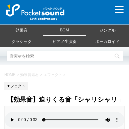
ホーム
BGM
効果音
ジングル
当サイトについて
クラシック
ピアノ生演奏
ボーカロイド
ご利用規約
素材を探す
HOME
>
効果音素材
>
エフェクト
>
よくある質問
エフェクト
お問合せ
【効果音】迫りくる音「シャリシャリ」