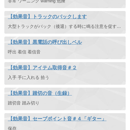
非常 ワーニング warning 危険
【効果音】トラックのバックします
大型トラックがバック（後退）する時に鳴る注意を促すバックブザーです。フォークリフトのバックアラームなど。ボカロがバックしますと言っていますが、もし本当に使われていたら痛車向けですね。声のみの単体版もあ ...
【効果音】黒電話の呼び出しベル
呼出 着信 着信音
【効果音】アイテム取得音＃２
入手 手に入れる 拾う
【効果音】踏切の音（生録）
踏切音 踏み切り
【効果音】セーブポイント音＃４「ギター」
保存