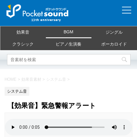
ホーム
BGM
効果音
ジングル
当サイトについて
クラシック
ピアノ生演奏
ボーカロイド
ご利用規約
素材を探す
HOME
>
効果音素材
>
システム音
>
よくある質問
システム音
お問合せ
【効果音】緊急警報アラート