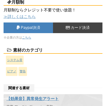
月額制
月額制ならクレジット不要で使い放題！
≫詳しくはこちら
Paypal決済
カード決済
※企業の方は
こちら
素材のカテゴリ
システム音
ピアノ
警告
関連する素材
【効果音】異常発生アラート