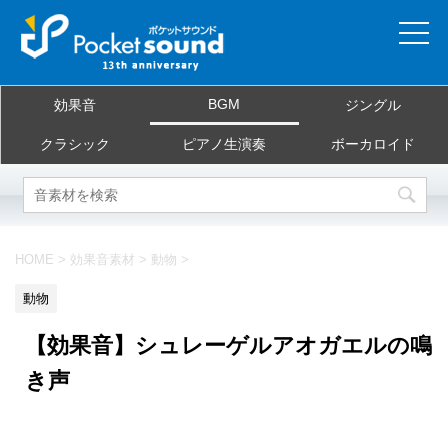
ホーム
BGM
効果音
ジングル
当サイトについて
クラシック
ピアノ生演奏
ボーカロイド
ご利用規約
素材を探す
HOME
>
効果音素材
>
動物
>
よくある質問
動物
お問合せ
【効果音】シュレーゲルアオガエルの鳴
き声