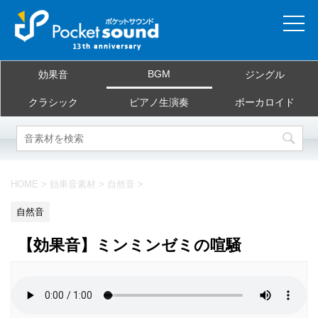
ホーム
BGM
効果音
ジングル
当サイトについて
クラシック
ピアノ生演奏
ボーカロイド
ご利用規約
素材を探す
HOME
>
効果音素材
>
自然音
>
よくある質問
自然音
お問合せ
【効果音】ミンミンゼミの喧騒