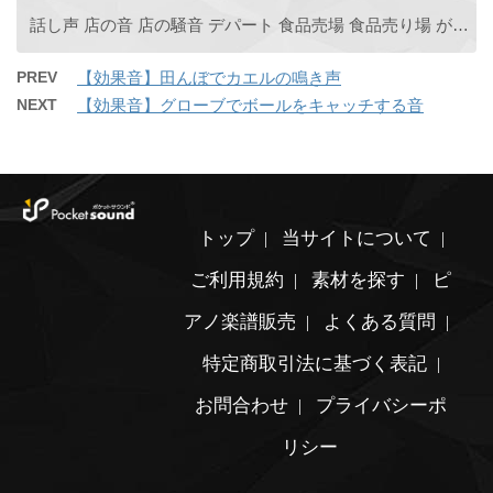
話し声 店の音 店の騒音 デパート 食品売場 食品売り場 がやがや ガヤガヤ ざわざわ ザワザワ レジ
PREV
【効果音】田んぼでカエルの鳴き声
NEXT
【効果音】グローブでボールをキャッチする音
トップ
当サイトについて
ご利用規約
素材を探す
ピ
アノ楽譜販売
よくある質問
特定商取引法に基づく表記
お問合わせ
プライバシーポ
リシー