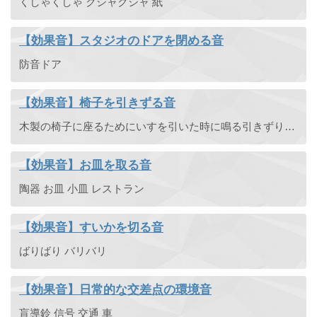
くしゃくしゃ クシャクシャ 紙
【効果音】スタジオのドアを閉める音
防音ドア
【効果音】椅子を引きずる音
木製の椅子に座るためにいすを引いた時に鳴る引きずり音です。ギーッ。
【効果音】お皿を取る音
陶器 お皿 小皿 レストラン
【効果音】すいかを切る音
ばりばり バリバリ
【効果音】日常的な交差点の環境音
盲導鈴 信号 交通 車