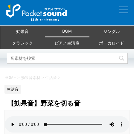
ホーム
BGM
効果音
ジングル
当サイトについて
クラシック
ピアノ生演奏
ボーカロイド
ご利用規約
素材を探す
HOME
>
効果音素材
>
生活音
>
よくある質問
生活音
お問合せ
【効果音】野菜を切る音