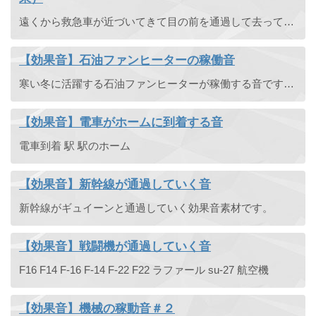
遠くから救急車が近づいてきて目の前を通過して去っていく音です。ドップラー効果で音程が変化します。緊急車両・病院へ向かう。音程が変化しない救急車のサイレンもあります。
【効果音】石油ファンヒーターの稼働音
寒い冬に活躍する石油ファンヒーターが稼働する音です。ゴーッ。
【効果音】電車がホームに到着する音
電車到着 駅 駅のホーム
【効果音】新幹線が通過していく音
新幹線がギュイーンと通過していく効果音素材です。
【効果音】戦闘機が通過していく音
F16 F14 F-16 F-14 F-22 F22 ラファール su-27 航空機
【効果音】機械の稼動音＃２