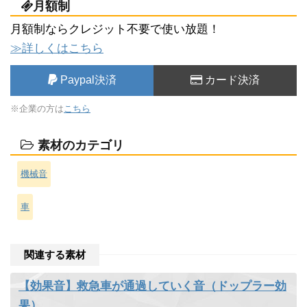
月額制
月額制ならクレジット不要で使い放題！
≫詳しくはこちら
Paypal決済
カード決済
※企業の方は
こちら
素材のカテゴリ
機械音
車
関連する素材
【効果音】救急車が通過していく音（ドップラー効
果）