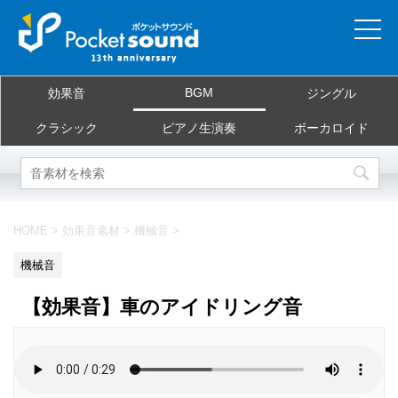
ホーム
BGM
効果音
ジングル
当サイトについて
クラシック
ピアノ生演奏
ボーカロイド
ご利用規約
素材を探す
HOME
>
効果音素材
>
機械音
>
よくある質問
機械音
お問合せ
【効果音】車のアイドリング音