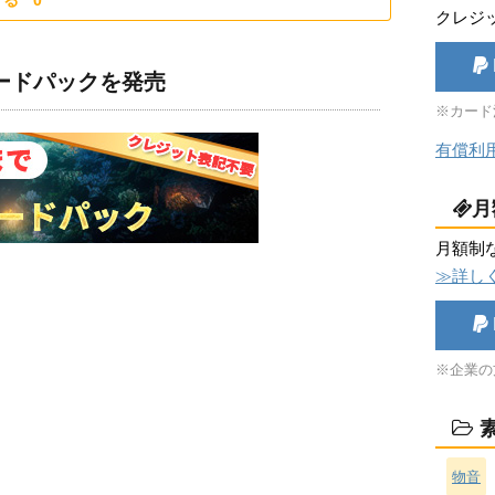
する
0
クレジ
ロードパックを発売
※カード
有償利
月
月額制
≫詳し
※企業の
素
物音