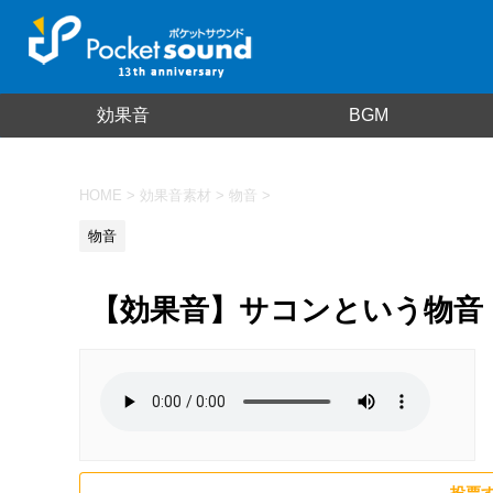
効果音
BGM
HOME
>
効果音素材
>
物音
>
物音
【効果音】サコンという物音