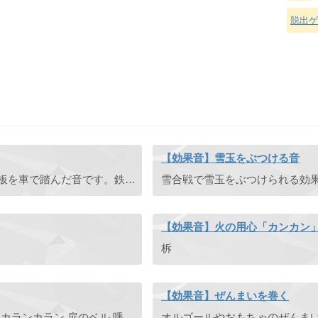
脱出ゲ
【効果音】雪玉をぶつける音
車が通れるように溝や小川を鉄板で塞いでいる溝蓋鉄板を車で踏んだ音です。鉄を叩いた音としても使えます。
雪合戦で雪玉をぶつけられる効
【効果音】火の用心「カンカン
柝
【効果音】ぜんまいを巻く
カフェ 喫茶 ドアチャイム カランコロン チリンチリン カランカラン 扉のベル 呼び鈴