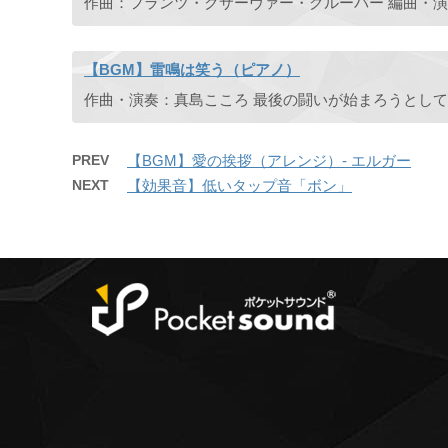
【BGM】雷鳴は笑う（ピアノ）
PREV
【BGM】愛の挨拶（アレンジ）- エルガー
NEXT
【効果音】低いタップ音「ボン」