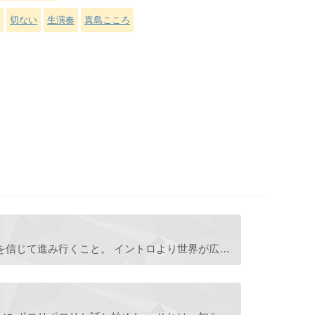
切ない
生演奏
真島こころ
作曲、演奏：真島こころ。 自分を信じて進み行くこと。 イントロより世界が広がっていくような始まり、 そして軽やかな左手の演奏とともに 前向きに足早に景色がだんだん移り変わっていくような 物語性のある明 ...