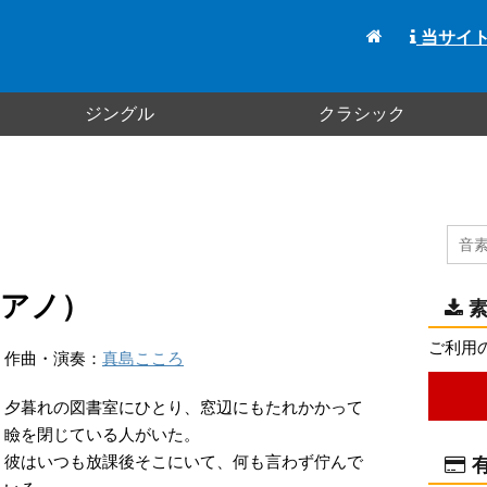
当サイ
ジングル
クラシック
ピアノ）
素
ご利用
作曲・演奏：
真島こころ
夕暮れの図書室にひとり、窓辺にもたれかかって
瞼を閉じている人がいた。
彼はいつも放課後そこにいて、何も言わず佇んで
有