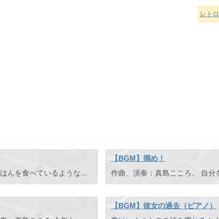
レトロ
【BGM】掴め！
作曲、演奏：真島こころ。 家族で、夫婦で一緒に朝ごはんを食べているようなゆったりとした落ち着くピアノソロです。朝食・ブレックファースト・まったり。 こんな天気のいい日は、トーストを焼いて 卵を割って、 ...
【BGM】彼女の過去（ピアノ）