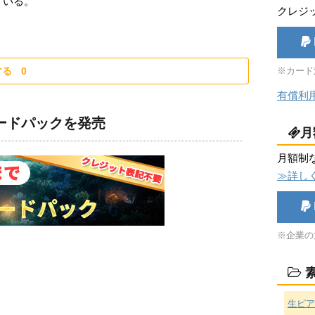
いる。
クレジ
する
0
※カード
有償利
ロードパックを発売
月
月額制
≫詳し
※企業の
素
生ピア