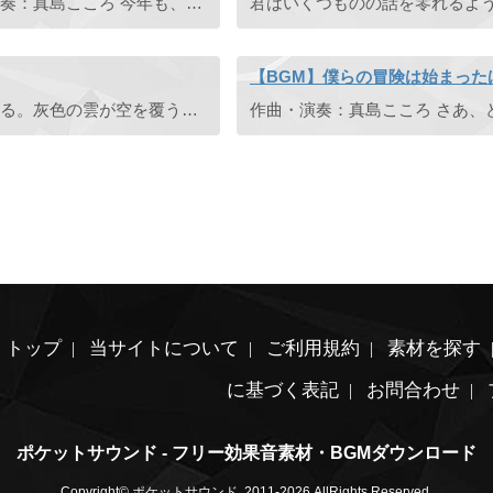
作曲：フランツ・クサーヴァー・グルーバー 編曲・演奏：真島こころ 今年も、クリスマスがやってきました。ひんやりとした外の空気が頬をなで、そろそろ雪が降るのかなと思わせる夜。街を行き交う人々もどこかクリ ...
【BGM】僕らの冒険は始まった
作曲・演奏：真島こころ 最後の闘いが始まろうとしてる。灰色の雲が空を覆う。 ピシャリと雷鳴は鳴り始めていた。
トップ
当サイトについて
ご利用規約
素材を探す
に基づく表記
お問合わせ
ポケットサウンド - フリー効果音素材・BGMダウンロード
Copyright© ポケットサウンド, 2011-2026 AllRights Reserved.