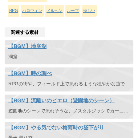
RPG
ハロウィン
メルヘン
ループ
怪しい
関連する素材
【BGM】地底湖
洞窟
【BGM】時の調べ
RPGの街や、フィールド上で流れるような穏やかな曲です。オカリナのメロディが優しく奏でます。3拍子。
【BGM】流離いのピエロ（遊園地のシーン）
遊園地のシーンで流れそうな、ノスタルジックでカーニバルな雰囲気を醸すBGM素材です。メロディーはアコーディオンとSAXの掛け合いになっています。
【BGM】やる気でない梅雨時の昼下がり
曇天 曇り空