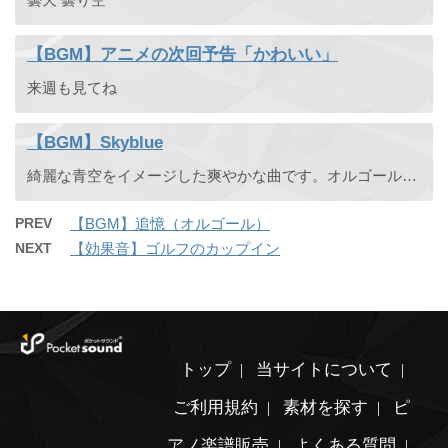
【BGM】アニメの次回予告「かわいい」
来週も見てね
【BGM】Skyblue
綺麗な青空をイメージした爽やかな曲です。オルゴール、ピアノ、ベースを主軸にパンフルートがメロディを奏でます。
PREV
【BGM】追憶（オルゴール）
NEXT
【効果音】ゴルフのカップイン
トップ
当サイトについて
ご利用規約
素材を探す
ピ
アノ楽譜販売
よくある質問