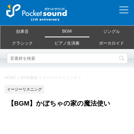
ホーム
BGM
効果音
ジングル
当サイトについて
クラシック
ピアノ生演奏
ボーカロイド
ご利用規約
素材を探す
HOME
>
BGM素材
>
イージーリスニング
>
よくある質問
イージーリスニング
お問合せ
【BGM】かぼちゃの家の魔法使い