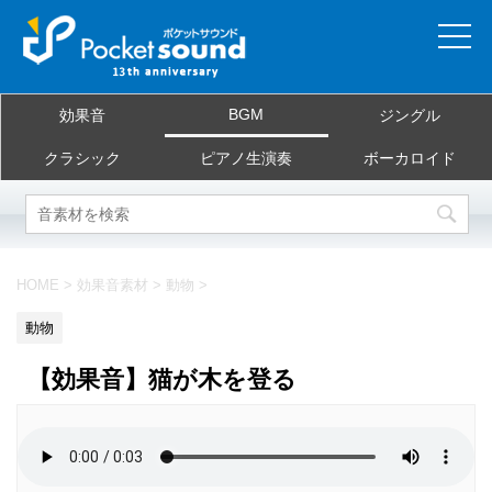
ホーム
BGM
効果音
ジングル
当サイトについて
クラシック
ピアノ生演奏
ボーカロイド
ご利用規約
素材を探す
HOME
>
効果音素材
>
動物
>
よくある質問
動物
お問合せ
【効果音】猫が木を登る