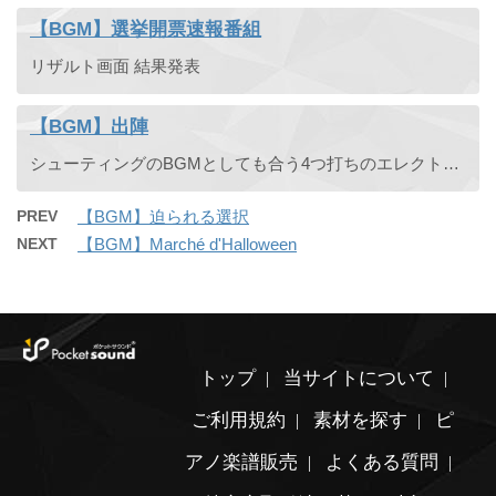
【BGM】選挙開票速報番組
リザルト画面 結果発表
【BGM】出陣
シューティングのBGMとしても合う4つ打ちのエレクトロニカです。
PREV
【BGM】迫られる選択
NEXT
【BGM】Marché d'Halloween
トップ
当サイトについて
ご利用規約
素材を探す
ピ
アノ楽譜販売
よくある質問