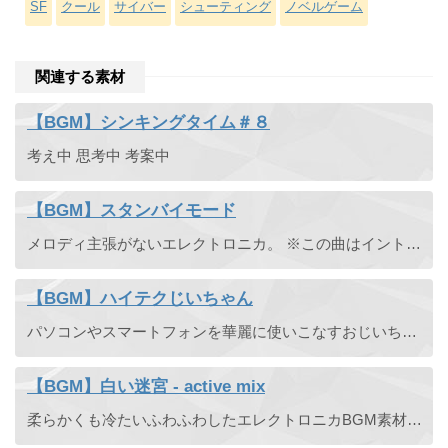
SF
クール
サイバー
シューティング
ノベルゲーム
関連する素材
【BGM】シンキングタイム＃８
考え中 思考中 考案中
【BGM】スタンバイモード
メロディ主張がないエレクトロニカ。 ※この曲はイントロ部とループ部のセットです。
【BGM】ハイテクじいちゃん
パソコンやスマートフォンを華麗に使いこなすおじいちゃんってかっこいいよねというコンセプトから生まれた曲。姉妹曲にハイテクばあちゃんがあります。
【BGM】白い迷宮 - active mix
柔らかくも冷たいふわふわしたエレクトロニカBGM素材です。ループして使えます。 通常版はドラムがなく、ベースも穏やかです。通常版とシームレスに切替えもGood！ ※この曲はイントロ部とループ部のセット ...