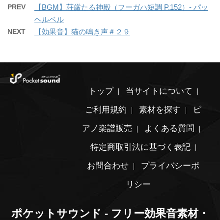
PREV
【BGM】荘厳たる神殿（フーガハ短調 P.152）- パッ
ヘルベル
NEXT
【効果音】猫の鳴き声＃２９
トップ
当サイトについて
ご利用規約
素材を探す
ピ
アノ楽譜販売
よくある質問
特定商取引法に基づく表記
お問合わせ
プライバシーポ
リシー
ポケットサウンド - フリー効果音素材・