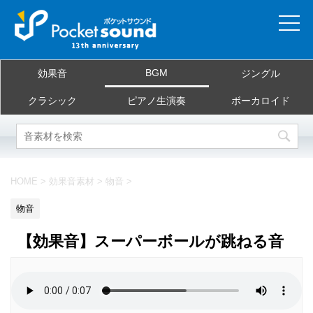
ホーム
BGM
効果音
ジングル
当サイトについて
クラシック
ピアノ生演奏
ボーカロイド
ご利用規約
素材を探す
HOME
>
効果音素材
>
物音
>
よくある質問
物音
お問合せ
【効果音】スーパーボールが跳ねる音