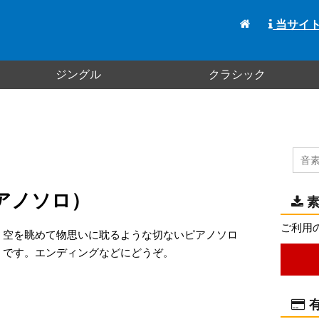
当サイ
ジングル
クラシック
（ピアノソロ）
素
ご利用
空を眺めて物思いに耽るような切ないピアノソロ
です。エンディングなどにどうぞ。
有