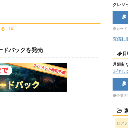
クレジ
する
16
※カード
有償利
ロードパックを発売
月
月額制
≫詳し
※企業の
素
ピアノ