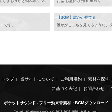
もう行き場がなく絶望に暮れ、このままどこかに消えてしまおうかと悩み嘆くシチュエーションの切ないピアノ曲です。
お盆 お盆休み 帰省 里帰り
【BGM】誰かが見てる
ソロです。
トップ
当サイトについて
ご利用規約
素材を探す
に基づく表記
お問合わせ
ポケットサウンド - フリー効果音素材・BGMダウンロード
Copyright© ポケットサウンド, 2011-2026 AllRights Reserved.