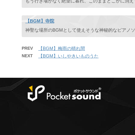
【BGM】寺院
神聖な場所のBGMとして使えそうな神秘的なピアノ
PREV
【BGM】梅雨の晴れ間
NEXT
【BGM】いしやきいものうた