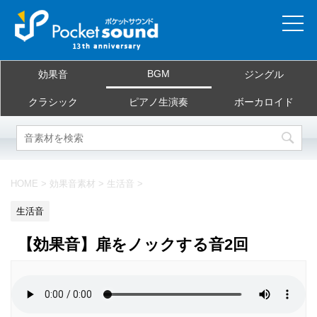
ホーム
BGM
効果音
ジングル
当サイトについて
クラシック
ピアノ生演奏
ボーカロイド
ご利用規約
素材を探す
HOME
>
効果音素材
>
生活音
>
よくある質問
生活音
お問合せ
【効果音】扉をノックする音2回