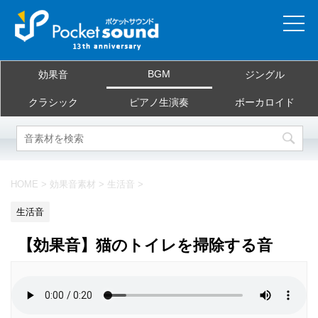
ホーム
BGM
効果音
ジングル
当サイトについて
クラシック
ピアノ生演奏
ボーカロイド
ご利用規約
素材を探す
HOME
>
効果音素材
>
生活音
>
よくある質問
生活音
お問合せ
【効果音】猫のトイレを掃除する音