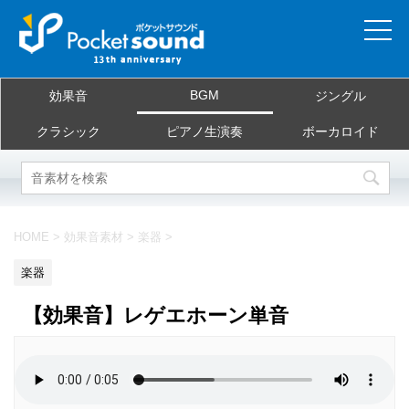
ホーム
BGM
効果音
ジングル
当サイトについて
クラシック
ピアノ生演奏
ボーカロイド
ご利用規約
素材を探す
HOME
>
効果音素材
>
楽器
>
よくある質問
楽器
お問合せ
【効果音】レゲエホーン単音