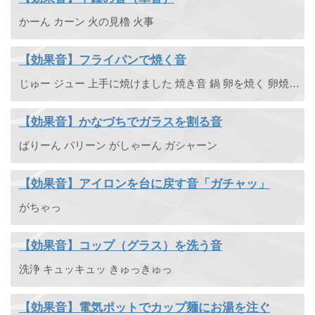
かーん カーン 火の見櫓 火事
【効果音】フライパンで焼く音
じゅー ジュー 上手に焼けました 焼き音 鍋 卵を焼く 卵焼き器 焼ける じゅわああ
【効果音】かなづちでガラスを割る音
ぱりーん パリーン がしゃーん ガシャーン
【効果音】アイロンを台に戻す音「ガチャッ」
がちゃっ
【効果音】コップ（グラス）を洗う音
洗浄 キュッキュッ きゅっきゅっ
【効果音】電気ポットでカップ麺にお湯を注ぐ