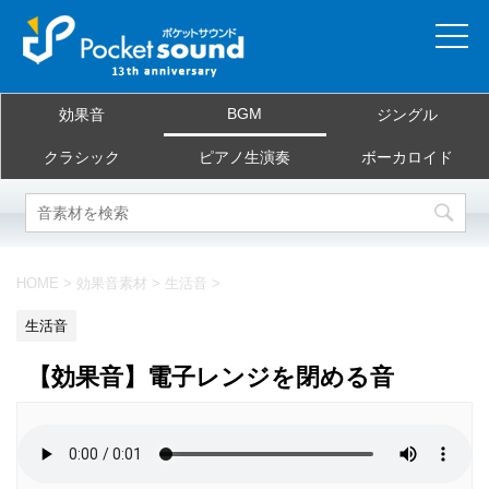
ホーム
BGM
効果音
ジングル
当サイトについて
クラシック
ピアノ生演奏
ボーカロイド
ご利用規約
素材を探す
HOME
>
効果音素材
>
生活音
>
よくある質問
生活音
お問合せ
【効果音】電子レンジを閉める音