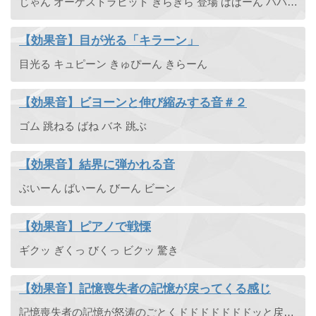
じゃん オーケストラヒット きらきら 登場 ばばーん ババーン 参上
【効果音】目が光る「キラーン」
目光る キュピーン きゅぴーん きらーん
【効果音】ビヨーンと伸び縮みする音＃２
ゴム 跳ねる ばね バネ 跳ぶ
【効果音】結界に弾かれる音
ぶいーん ばいーん びーん ビーン
【効果音】ピアノで戦慄
ギクッ ぎくっ びくっ ビクッ 驚き
【効果音】記憶喪失者の記憶が戻ってくる感じ
記憶喪失者の記憶が怒涛のごとくドドドドドドドッと戻ってくるイメージのエフェクト効果音です。