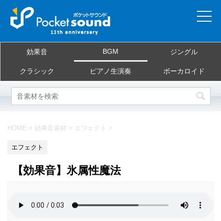
ホーム
BGM
効果音
ジングル
当サイトについて
クラシック
ピアノ生演奏
ボーカロイド
ご利用規約
素材を探す
HOME
>
効果音素材
>
エフェクト
>
よくある質問
エフェクト
お問合せ
【効果音】氷属性魔法