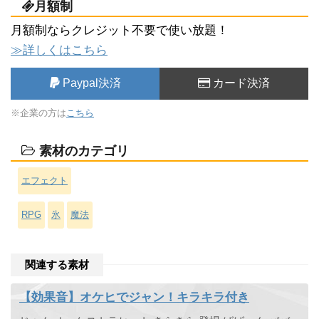
月額制
月額制ならクレジット不要で使い放題！
≫詳しくはこちら
Paypal決済
カード決済
※企業の方は
こちら
素材のカテゴリ
エフェクト
RPG
氷
魔法
関連する素材
【効果音】オケヒでジャン！キラキラ付き