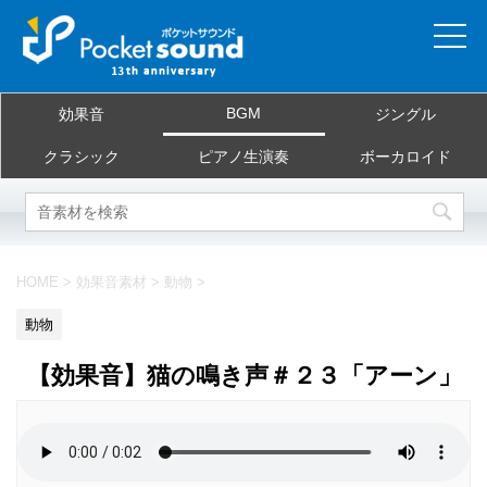
ホーム
BGM
効果音
ジングル
当サイトについて
クラシック
ピアノ生演奏
ボーカロイド
ご利用規約
素材を探す
HOME
>
効果音素材
>
動物
>
よくある質問
動物
お問合せ
【効果音】猫の鳴き声＃２３「アーン」