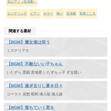
生ピアノ（生演奏）
エンディング
ピアノ
ホラー
怖い
生演奏
真島こころ
関連する素材
【BGM】魔女達は笑う
ミステリアス
【BGM】不敵ないい子ちゃん
いたずら 悪戯 意地悪 いたずらっ子 ずる賢い
【BGM】過ぎ去りし蒼き日々
コーラス 哀愁 昭和 挿入歌 挿入曲
【BGM】落ちていく君を