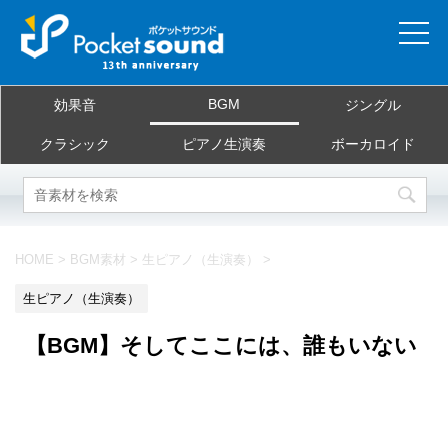
ホーム
BGM
効果音
ジングル
当サイトについて
クラシック
ピアノ生演奏
ボーカロイド
ご利用規約
素材を探す
HOME
>
BGM素材
>
生ピアノ（生演奏）
>
よくある質問
生ピアノ（生演奏）
お問合せ
【BGM】そしてここには、誰もいない