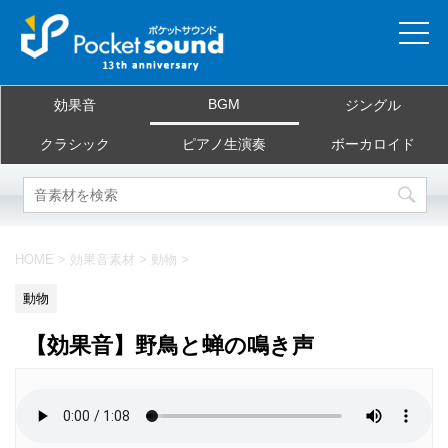
ホーム
BGM
効果音
ジングル
当サイトについて
クラシック
ピアノ生演奏
ボーカロイド
ご利用規約
素材を探す
HOME
>
効果音素材
>
動物
>
よくある質問
動物
お問合せ
【効果音】野鳥と蝉の鳴き声