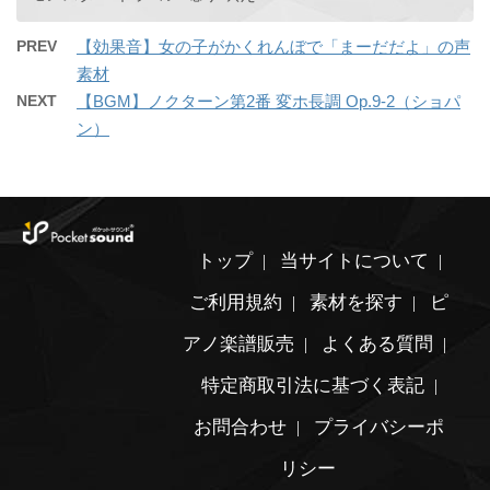
PREV
【効果音】女の子がかくれんぼで「まーだだよ」の声
素材
NEXT
【BGM】ノクターン第2番 変ホ長調 Op.9-2（ショパ
ン）
トップ
当サイトについて
ご利用規約
素材を探す
ピ
アノ楽譜販売
よくある質問
特定商取引法に基づく表記
お問合わせ
プライバシーポ
リシー