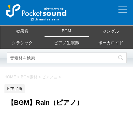
ホーム
BGM
効果音
ジングル
当サイトについて
クラシック
ピアノ生演奏
ボーカロイド
ご利用規約
素材を探す
HOME
>
BGM素材
>
ピアノ曲
>
よくある質問
ピアノ曲
お問合せ
【BGM】Rain（ピアノ）