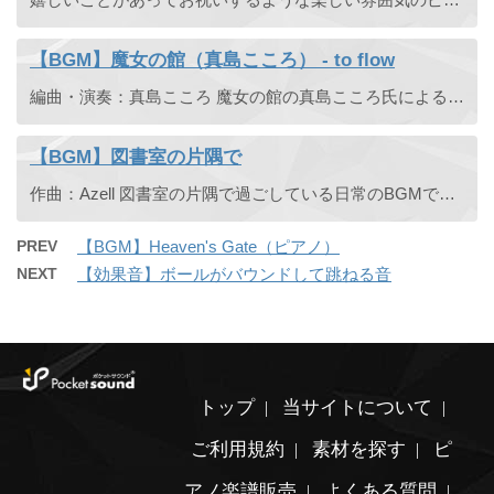
【BGM】魔女の館（真島こころ） - to flow
編曲・演奏：真島こころ 魔女の館の真島こころ氏によるアレンジバージョンです。原曲よりもスムーズで流れるようなリズムが特長です。
【BGM】図書室の片隅で
作曲：Azell 図書室の片隅で過ごしている日常のBGMです。 ピアノ楽譜販売中。
PREV
【BGM】Heaven's Gate（ピアノ）
NEXT
【効果音】ボールがバウンドして跳ねる音
トップ
当サイトについて
ご利用規約
素材を探す
ピ
アノ楽譜販売
よくある質問