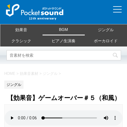
ホーム
BGM
効果音
ジングル
当サイトについて
クラシック
ピアノ生演奏
ボーカロイド
ご利用規約
素材を探す
HOME
>
効果音素材
>
ジングル
>
よくある質問
ジングル
お問合せ
【効果音】ゲームオーバー＃５（和風）