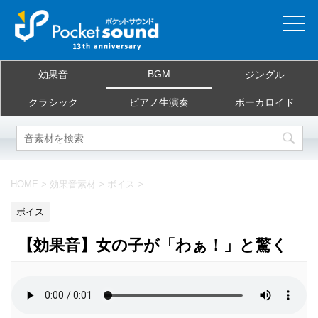
ホーム
BGM
効果音
ジングル
当サイトについて
クラシック
ピアノ生演奏
ボーカロイド
ご利用規約
素材を探す
HOME
>
効果音素材
>
ボイス
>
よくある質問
ボイス
お問合せ
【効果音】女の子が「わぁ！」と驚く