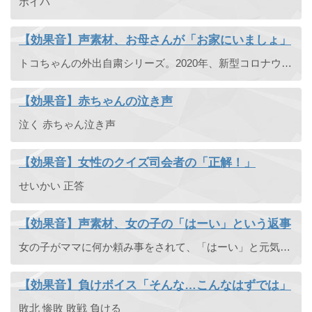
ボイパ
【効果音】声素材、お母さんが「お家にいましょ」
トコちゃんの外出自粛シリーズ。2020年、新型コロナウイルスが広がる中、お外に行きたがる子どもにお母さんが外出自粛を促す「お家にいましょ」の声素材です。
【効果音】赤ちゃんの泣き声
泣く 赤ちゃん泣き声
【効果音】女性のクイズ司会者の「正解！」
せいかい 正答
【効果音】声素材、女の子の「はーい」という返事
女の子がママに何か頼み事をされて、「はーい」と元気に返事するシチュエーションの声素材です。
【効果音】負けボイス「そんな…こんなはずでは」
敗北 惨敗 敗戦 負ける