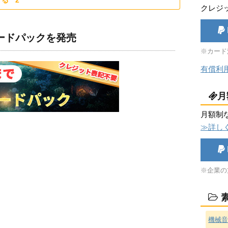
する
2
クレジ
ロードパックを発売
※カード
有償利
月
月額制
≫詳し
※企業の
素
機械音