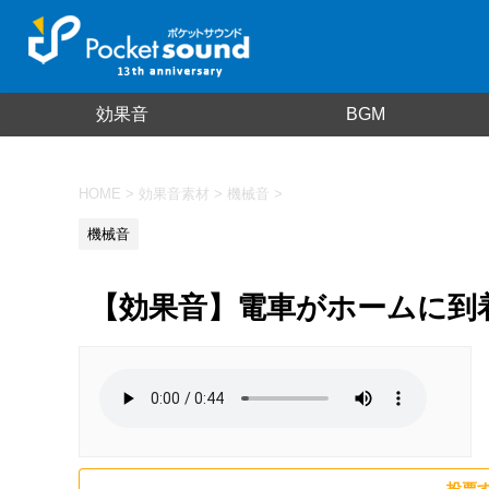
効果音
BGM
HOME
>
効果音素材
>
機械音
>
機械音
【効果音】電車がホームに到