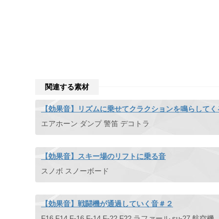
関連する素材
【効果音】リズムに乗せてクラクションを鳴らしてく
エアホーン ダンプ 警笛 デコトラ
【効果音】スキー場のリフトに乗る音
スノボ スノーボード
【効果音】戦闘機が通過していく音＃２
F16 F14 F-16 F-14 F-22 F22 ラファール su-27 航空機