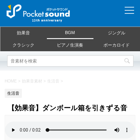
ホーム
BGM
効果音
ジングル
当サイトについて
クラシック
ピアノ生演奏
ボーカロイド
ご利用規約
素材を探す
HOME
>
効果音素材
>
生活音
>
よくある質問
生活音
お問合せ
【効果音】ダンボール箱を引きずる音