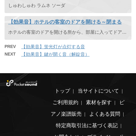
しゅわしゅわ ラムネ ソーダ
【効果音】ホテルの客室のドアを開ける～閉まる
ホテルの客室のドアを開ける所から、部屋に入ってドアが閉まるまでの効果音です。
PREV
【効果音】蛍光灯が点灯する音
NEXT
【効果音】鍵が開く音（解錠音）
トップ
当サイトについて
ご利用規約
素材を探す
ピ
アノ楽譜販売
よくある質問
特定商取引法に基づく表記