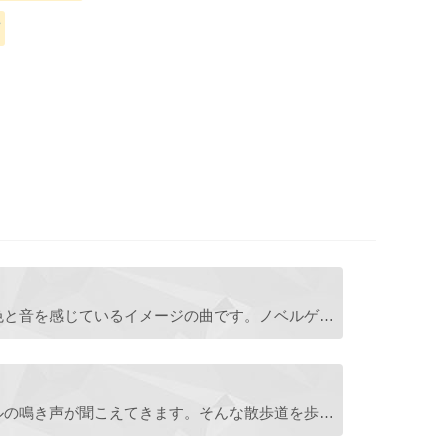
物思いにふけりながら、雨の景色と音を感じているイメージの曲です。ノベルゲームで雨のシーンなどに。
梅雨が近くなると田舎ではカエルの鳴き声が聞こえてきます。そんな散歩道を歩く日常の BGM です。