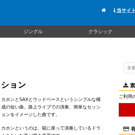
当サイ
ジングル
クラシック
ッション
素
ご利用
カホンとSAXとウッドベースというシンプルな構
成の短い曲。路上ライブでの演奏、簡単なセッシ
ョンをイメージした曲です。
カホンというのは、箱に座って演奏しているドラ
有