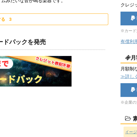
ムみたいな音が鳴る楽器です。
クレジ
する
3
※カード
ロードパックを発売
有償利
月
月額制
≫詳し
※企業の
素
イージ