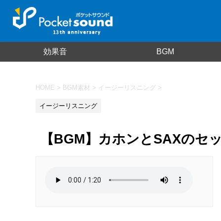
効果音
BGM
HOME
>
BGM素材
>
イージーリスニング
>
イージーリスニング
【BGM】カホンとSAXのセ