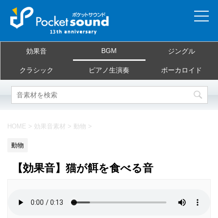
ホーム
BGM
効果音
ジングル
当サイトについて
クラシック
ピアノ生演奏
ボーカロイド
ご利用規約
素材を探す
HOME
>
効果音素材
>
動物
>
よくある質問
動物
お問合せ
【効果音】猫が餌を食べる音