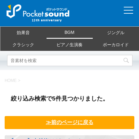
ホーム
BGM
効果音
ジングル
当サイトについて
クラシック
ピアノ生演奏
ボーカロイド
ご利用規約
素材を探す
HOME
>
よくある質問
絞り込み検索で5件見つかりました。
お問合せ
≫前のページに戻る