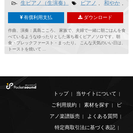
生ピアノ（生演奏）
ピアノ
和やか
朝
-
,
,
有償利用支払
ダウンロード
作曲、演奏：真島こころ。 家族で、夫婦で一緒に朝ごはんを食
べているようなゆったりとした落ち着くピアノソロです。朝
食・ブレックファースト・まったり。 こんな天気のいい日は、
トーストを焼いて ...
トップ
当サイトについて
ご利用規約
素材を探す
ピ
アノ楽譜販売
よくある質問
特定商取引法に基づく表記