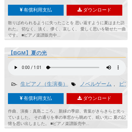
有償利用支払
ダウンロード
散りばめられるように失ったことを 思い返すように夏はまた訪
れた。 切なく、淡く、儚く、哀しく、 愛しく思いを馳せた一曲
です。 ■ピアノ楽譜販売中...
【BGM】夏の光
生ピアノ（生演奏）
ノベルゲーム
ピア
-
,
有償利用支払
ダウンロード
作曲、演奏：真島こころ。 新緑の季節、青葉がきらきらと光っ
ていました。 その通りを車の車窓から眺めて、眩い光に 夏の記
憶を思い出しました。 ■ピアノ楽譜販売中...