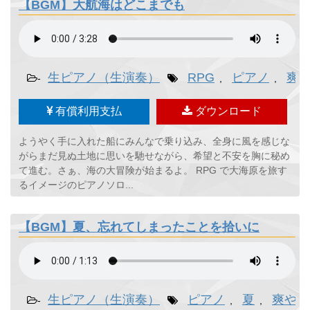
【BGM】大航海はどこまでも
生ピアノ（生演奏）
RPG
ピアノ
爽
-
,
,
有償利用支払
ダウンロード
ようやく手に入れた船にみんなで乗り込み、全身に風を感じな
がらまだ見ぬ土地に思いを馳せながら、希望と不安を胸に秘め
て進む。さぁ、海の大冒険が始まるよ。 RPG で大海原を旅す
るイメージのピアノソロ...
【BGM】夏、忘れてしまったことを拾いに
生ピアノ（生演奏）
ピアノ
夏
爽やか
-
,
,