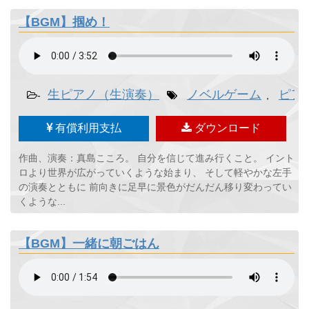
【BGM】掴め！
生ピアノ（生演奏）
ノベルゲーム
ピア
-
,
有償利用支払
ダウンロード
作曲、演奏：真島こころ。 自分を信じて進み行くこと。 イント
ロより世界が広がっていくような始まり、 そして軽やかな左手
の演奏とともに 前向きに足早に景色がだんだん移り変わってい
くような...
【BGM】一緒に朝ごはん